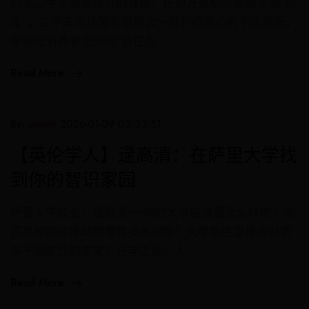
购买二手车没有绝对的靠谱，任何方式都可能会买到“烂
车”。二手车市场里有着很大一批利欲熏心的不法商贩，
车商与消费者之间的“信任危
Read More
By:
admin
2026-01-09 03:33:51
【英伦学人】逯高清：在萨里大学找
到你的智识家园
萨里大学校长：逯高清 一流的大学应该是怎么样的？英
国高校如何推动颠覆性技术创新？大学新生怎样面对更
多不确定性的未来？开学之际，人
Read More