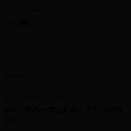
By:
admin
2025-07-12 15:44:41
外刊精读
② The quadrennial event wrapped up in Osaka, Japan,
where China topped the scoreboard with an
overwhelming 11-0 win-loss record in the 12-team round-
robin match.这项四年一度的赛事
Read More
By:
admin
2025-10-27 02:18:58
PPT中表格行怎么删除？如何快速移
除？